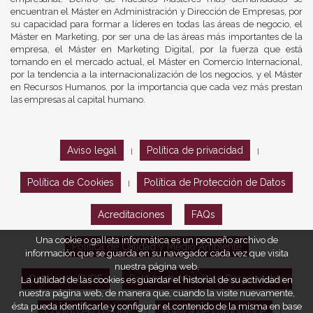
encuentran el Máster en Administración y Dirección de Empresas, por
su capacidad para formar a líderes en todas las áreas de negocio, el
Máster en Marketing, por ser una de las áreas más importantes de la
empresa, el Máster en Marketing Digital, por la fuerza que está
tomando en el mercado actual, el Máster en Comercio Internacional,
por la tendencia a la internacionalización de los negocios, y el Máster
en Recursos Humanos, por la importancia que cada vez más prestan
las empresas al capital humano.
Aviso legal
Política de privacidad
|
|
Política de Cookies
Política de Protección de Datos
|
Acreditaciones
FAQs
Una cookie o galleta informática es un pequeño archivo de
Política de Calidad y Medio Ambiente
información que se guarda en su navegador cada vez que visita
nuestra página web.
Opiniones EUDE
Política de Marketing Responsable
La utilidad de las cookies es guardar el historial de su actividad en
nuestra página web, de manera que, cuando la visite nuevamente,
ésta pueda identificarle y configurar el contenido de la misma en base
Código ético EUDE
Política de compliance
|
|