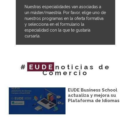
Nuestras especialidades van asociadas a
un máster/maestría. Por favor, elige uno de
nuestros programas en la oferta formativa
y selecciona en el formulario la
especialidad con la que te gustaría
cursarla.
#
EUDE
noticias de
Comercio
EUDE Business School
actualiza y mejora su
Plataforma de Idiomas