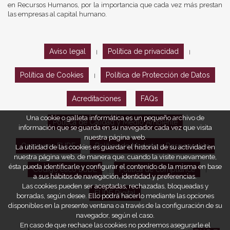
en Recursos Humanos, por la importancia que cada vez más prestan
las empresas al capital humano.
Aviso legal
Política de privacidad
|
|
Política de Cookies
Política de Protección de Datos
|
Acreditaciones
FAQs
Una cookie o galleta informática es un pequeño archivo de
Política de Calidad y Medio Ambiente
información que se guarda en su navegador cada vez que visita
nuestra página web.
Opiniones EUDE
Política de Marketing Responsable
La utilidad de las cookies es guardar el historial de su actividad en
nuestra página web, de manera que, cuando la visite nuevamente,
ésta pueda identificarle y configurar el contenido de la misma en base
Código ético EUDE
Política de compliance
|
|
a sus hábitos de navegación, identidad y preferencias.
Las cookies pueden ser aceptadas, rechazadas, bloqueadas y
EUDE Digital
borradas, según desee. Ello podrá hacerlo mediante las opciones
disponibles en la presente ventana o a través de la configuración de su
navegador, según el caso.
En caso de que rechace las cookies no podremos asegurarle el