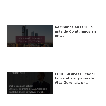
podrá facilitarnos mediante la casilla
correspondiente establecida al efecto.
Destinatarios:
Con carácter general, sólo el
personal de nuestra entidad que esté
debidamente autorizado podrá tener
conocimiento de la información que le
Recibimos en EUDE a
pedimos.
más de 60 alumnos en
una…
Derechos:
Tiene derecho a saber qué
información tenemos sobre usted, corregirla
y eliminarla, tal y como se explica en la
información adicional disponible en nuestra
página web.
Información adicional:
Más información
en el apartado “SUS DATOS SEGUROS” de
nuestra página web.
EUDE Business School
lanza el Programa de
Alta Gerencia en…