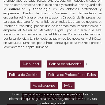
profesionales de cada sector. Una escuela de negocios situada en
Madrid comprometida con la excelencia y estando a la vanguardia de
la
educación y tecnología
en los entornos profesional y
empresarial. Dentro de nuestros Másteres más demandados se
encuentran el Máster en Administración y Dirección de Empresas, por
su capacidad para formar a líderes en todas las áreas de negocio, el
Máster en Marketing, por ser una de las áreas más importantes de la
empresa, el Máster en Marketing Digital, por la fuerza que está
tomando en el mercado actual, el Máster en Comercio Internacional,
por la tendencia a la internacionalización de los negocios, y el Máster
en Recursos Humanos, por la importancia que cada vez más prestan
las empresas al capital humano.
Aviso legal
Política de privacidad
|
|
Política de Cookies
Política de Protección de Datos
|
Acreditaciones
FAQs
Una cookie o galleta informática es un pequeño archivo de
Política de Calidad y Medio Ambiente
información que se guarda en su navegador cada vez que visita
nuestra página web.