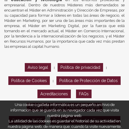
empresarial. Dentro de nuestros Másteres más demandados se
encuentran el Máster en Administración y Dirección de Empresas, por
su capacidad para formar a líderes en todas las áreas de negocio, el
Máster en Marketing, por ser una de las áreas más importantes de la
empresa, el Máster en Marketing Digital, por la fuerza que está
tomando en el mercado actual, el Máster en Comercio Internacional,
por la tendencia a la internacionalización de los negocios, y el Máster
en Recursos Humanos, por la importancia que cada vez más prestan
las empresas al capital humano.
Aviso legal
Política de privacidad
|
|
Política de Cookies
Política de Protección de Datos
|
Acreditaciones
FAQs
Una cookie o galleta informática es un pequeño archivo de
Política de Calidad y Medio Ambiente
información que se guarda en su navegador cada vez que visita
nuestra página web.
Opiniones EUDE
Política de Marketing Responsable
La utilidad de las cookies es guardar el historial de su actividad en
nuestra página web, de manera que, cuando la visite nuevamente,