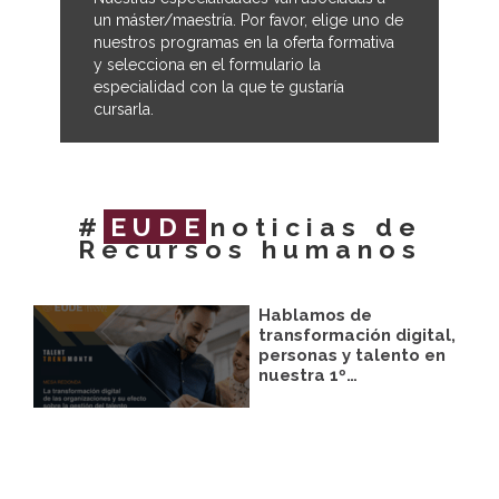
un máster/maestría. Por favor, elige uno de
nuestros programas en la oferta formativa
y selecciona en el formulario la
especialidad con la que te gustaría
cursarla.
#
EUDE
noticias de
Recursos humanos
Hablamos de
transformación digital,
personas y talento en
nuestra 1º…