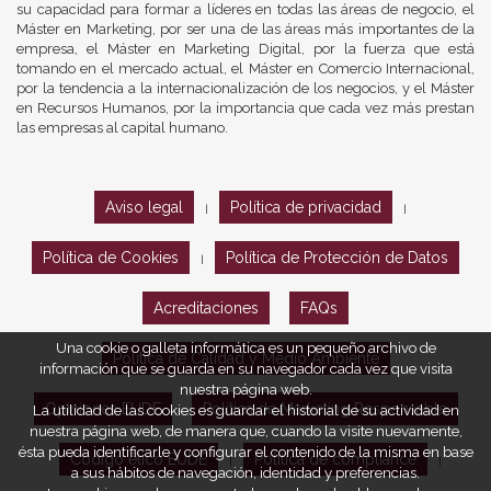
su capacidad para formar a líderes en todas las áreas de negocio, el
Máster en Marketing, por ser una de las áreas más importantes de la
empresa, el Máster en Marketing Digital, por la fuerza que está
tomando en el mercado actual, el Máster en Comercio Internacional,
por la tendencia a la internacionalización de los negocios, y el Máster
en Recursos Humanos, por la importancia que cada vez más prestan
las empresas al capital humano.
Aviso legal
Política de privacidad
|
|
Política de Cookies
Política de Protección de Datos
|
Acreditaciones
FAQs
Una cookie o galleta informática es un pequeño archivo de
Política de Calidad y Medio Ambiente
información que se guarda en su navegador cada vez que visita
nuestra página web.
Opiniones EUDE
Política de Marketing Responsable
La utilidad de las cookies es guardar el historial de su actividad en
nuestra página web, de manera que, cuando la visite nuevamente,
ésta pueda identificarle y configurar el contenido de la misma en base
Código ético EUDE
Política de compliance
|
|
a sus hábitos de navegación, identidad y preferencias.