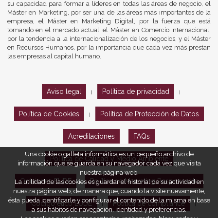
su capacidad para formar a líderes en todas las áreas de negocio, el
Máster en Marketing, por ser una de las áreas más importantes de la
empresa, el Máster en Marketing Digital, por la fuerza que está
tomando en el mercado actual, el Máster en Comercio Internacional,
por la tendencia a la internacionalización de los negocios, y el Máster
en Recursos Humanos, por la importancia que cada vez más prestan
las empresas al capital humano.
Aviso legal
Política de privacidad
|
|
Política de Cookies
Política de Protección de Datos
|
Acreditaciones
FAQs
Una cookie o galleta informática es un pequeño archivo de
Política de Calidad y Medio Ambiente
información que se guarda en su navegador cada vez que visita
nuestra página web.
Opiniones EUDE
Política de Marketing Responsable
La utilidad de las cookies es guardar el historial de su actividad en
nuestra página web, de manera que, cuando la visite nuevamente,
ésta pueda identificarle y configurar el contenido de la misma en base
Código ético EUDE
Política de compliance
|
|
a sus hábitos de navegación, identidad y preferencias.