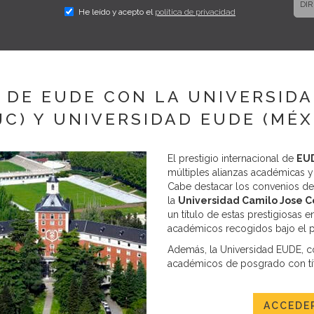
DIR
He leído y acepto el
política de privacidad
Di
280
Fin
sol
Pub
 DE EUDE CON LA UNIVERSIDA
pre
est
JC) Y UNIVERSIDAD EUDE (MÉX
Le
con
cor
El prestigio internacional de
EUD
Des
múltiples alianzas académicas y
nue
Cabe destacar los convenios de 
con
la
Universidad Camilo Jose C
De
un título de estas prestigiosas
sob
académicos recogidos bajo el pa
inf
Además, la Universidad EUDE, c
Inf
académicos de posgrado con tít
DAT
ACCEDER