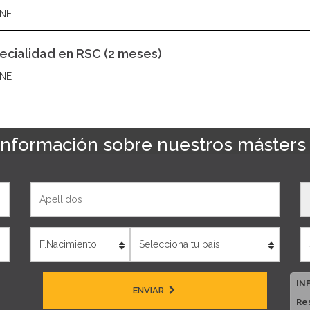
NE
ecialidad en RSC (2 meses)
NE
 información sobre nuestros másters
Apellidos
T
Edad
País
IN
ENVIAR
Re