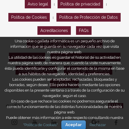
Aviso legal
Política de privacidad
|
|
Política de Cookies
Política de Protección de Datos
|
Acreditaciones
FAQs
Una cookie o galleta informática es un pequeño archivo de
Política de Calidad y Medio Ambiente
información que se guarda en su navegador cada vez que visita
nuestra página web.
Opiniones EUDE
Política de Marketing Responsable
La utilidad de las cookies es guardar el historial de su actividad en
nuestra página web, de manera que, cuando la visite nuevamente,
ésta pueda identificarle y configurar el contenido de la misma en base
Código ético EUDE
Política de compliance
|
|
a sus hábitos de navegación, identidad y preferencias.
Las cookies pueden ser aceptadas, rechazadas, bloqueadas y
EUDE Digital
borradas, según desee. Ello podrá hacerlo mediante las opciones
disponibles en la presente ventana o a través de la configuración de su
navegador, según el caso.
En caso de que rechace las cookies no podremos asegurarle el
eude.es
#WEARE
EUDE
correcto funcionamiento de las distintas funcionalidades de nuestra
página web.
Puede obtener más información a este respecto consultando nuestra
"Política de Cookies"
Aceptar
Rechazar