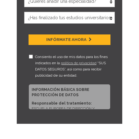
INFÓRMATE AHORA
Consiento el uso de mis datos para los fines
indicados en la
política de privacidad
“SUS
DATOS SEGUROS”, así como para recibir
publicidad de su entidad.
INFORMACIÓN BÁSICA SOBRE
PROTECCIÓN DE DATOS
Responsable del tratamiento:
ESCUELA EUROPEA DE DIRECCIÓN Y
EMPRESA, S.L.U.
Dirección del responsable:
CALLE
ARTURO SORIA, 245, CP 28033, MADRID
(Madrid)