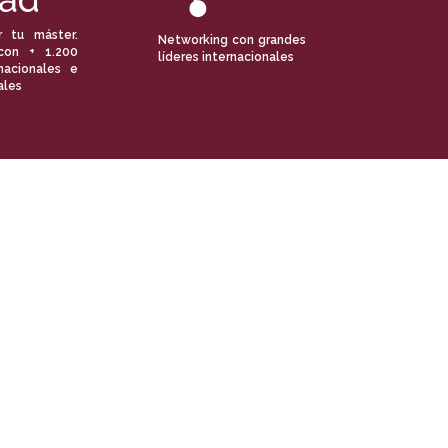
r tu máster.
Networking con grandes
con + 1.200
líderes internacionales
nacionales e
ales