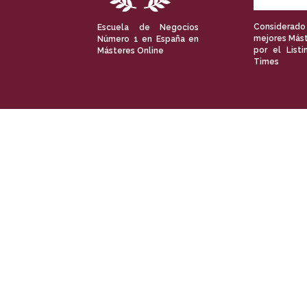
Considerado
Escuela de Negocios
mejores Mást
Número 1 en España en
por el Listi
Másteres Online
Times