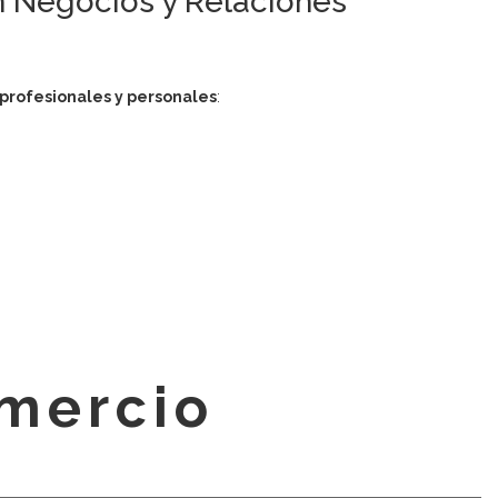
n Negocios y Relaciones
rofesionales y personales
:
omercio