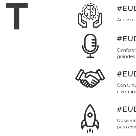
#EUD
Acceso a
#EUD
Conferen
grandes
#EU
Con Univ
nivel mu
#EU
Observat
para em