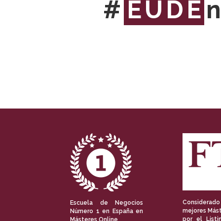
#
EUDE
n
Considerado
Escuela de Negocios
mejores Mást
Número 1 en España en
por el Listi
Másteres Online