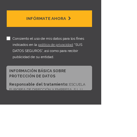
INFÓRMATE AHORA
Consiento el uso de mis datos para los fines
indicados en la
política de privacidad
“SUS
DATOS SEGUROS”, así como para recibir
publicidad de su entidad.
INFORMACIÓN BÁSICA SOBRE
PROTECCIÓN DE DATOS
Responsable del tratamiento:
ESCUELA
EUROPEA DE DIRECCIÓN Y EMPRESA, S.L.U.
Dirección del responsable:
CALLE ARTURO
SORIA, 245, CP 28033, MADRID (Madrid)
Finalidad:
Sus datos serán usados para poder
atender sus solicitudes y prestarle nuestros
servicios.
Publicidad:
Solo le enviaremos publicidad con
su autorización previa, que podrá facilitarnos