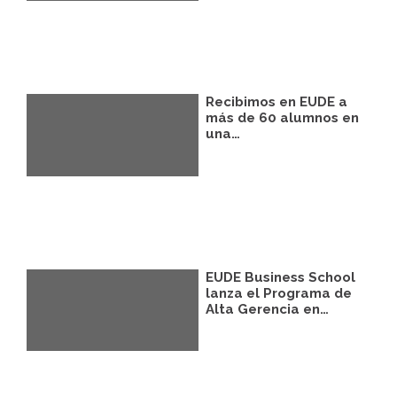
podrá facilitarnos mediante la casilla
correspondiente establecida al efecto.
Destinatarios:
Con carácter general, sólo el
personal de nuestra entidad que esté
debidamente autorizado podrá tener
conocimiento de la información que le
Recibimos en EUDE a
pedimos.
más de 60 alumnos en
una…
Derechos:
Tiene derecho a saber qué
información tenemos sobre usted, corregirla
y eliminarla, tal y como se explica en la
información adicional disponible en nuestra
página web.
Información adicional:
Más información
en el apartado “SUS DATOS SEGUROS” de
nuestra página web.
EUDE Business School
lanza el Programa de
Alta Gerencia en…