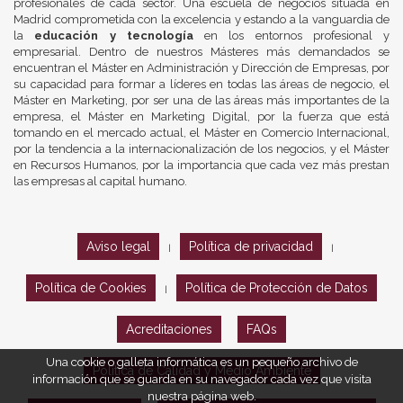
profesionales de cada sector. Una escuela de negocios situada en
Madrid comprometida con la excelencia y estando a la vanguardia de
la
educación y tecnología
en los entornos profesional y
empresarial. Dentro de nuestros Másteres más demandados se
encuentran el Máster en Administración y Dirección de Empresas, por
su capacidad para formar a líderes en todas las áreas de negocio, el
Máster en Marketing, por ser una de las áreas más importantes de la
empresa, el Máster en Marketing Digital, por la fuerza que está
tomando en el mercado actual, el Máster en Comercio Internacional,
por la tendencia a la internacionalización de los negocios, y el Máster
en Recursos Humanos, por la importancia que cada vez más prestan
las empresas al capital humano.
Aviso legal
Política de privacidad
|
|
Política de Cookies
Política de Protección de Datos
|
Acreditaciones
FAQs
Una cookie o galleta informática es un pequeño archivo de
Política de Calidad y Medio Ambiente
información que se guarda en su navegador cada vez que visita
nuestra página web.