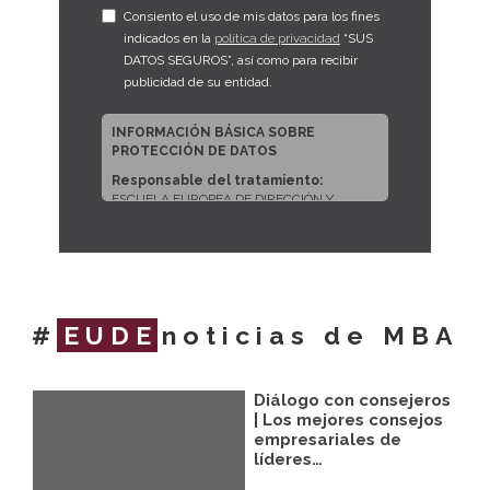
Consiento el uso de mis datos para los fines
indicados en la
política de privacidad
“SUS
DATOS SEGUROS”, así como para recibir
publicidad de su entidad.
INFORMACIÓN BÁSICA SOBRE
PROTECCIÓN DE DATOS
Responsable del tratamiento:
ESCUELA EUROPEA DE DIRECCIÓN Y
EMPRESA, S.L.U.
Dirección del responsable:
CALLE
ARTURO SORIA, 245, CP 28033, MADRID
(Madrid)
Finalidad:
Sus datos serán usados para
#
EUDE
noticias de MBA
poder atender sus solicitudes y prestarle
nuestros servicios.
Publicidad:
Solo le enviaremos publicidad
Diálogo con consejeros
con su autorización previa, que podrá
facilitarnos mediante la casilla
| Los mejores consejos
correspondiente establecida al efecto.
empresariales de
líderes…
Legitimación:
Únicamente trataremos sus
datos con su consentimiento previo, que