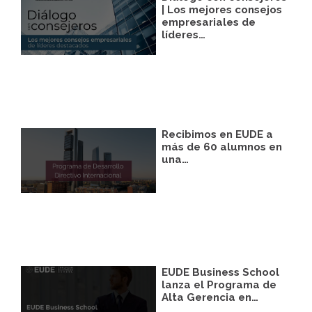
facilitarnos mediante la casilla
| Los mejores consejos
correspondiente establecida al efecto.
empresariales de
líderes…
Legitimación:
Únicamente trataremos sus
datos con su consentimiento previo, que
podrá facilitarnos mediante la casilla
correspondiente establecida al efecto.
Destinatarios:
Con carácter general, sólo el
personal de nuestra entidad que esté
debidamente autorizado podrá tener
conocimiento de la información que le
Recibimos en EUDE a
pedimos.
más de 60 alumnos en
una…
Derechos:
Tiene derecho a saber qué
información tenemos sobre usted, corregirla
y eliminarla, tal y como se explica en la
información adicional disponible en nuestra
página web.
Información adicional:
Más información
en el apartado “SUS DATOS SEGUROS” de
nuestra página web.
EUDE Business School
lanza el Programa de
Alta Gerencia en…