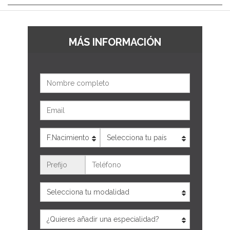
MÁS INFORMACIÓN
Nombre
Email
Edad
País
Teléfono