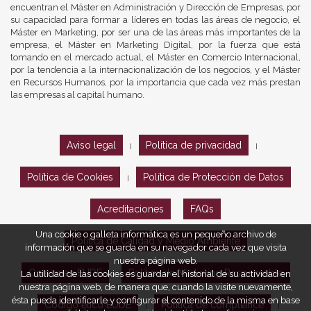
encuentran el Máster en Administración y Dirección de Empresas, por
su capacidad para formar a líderes en todas las áreas de negocio, el
Máster en Marketing, por ser una de las áreas más importantes de la
empresa, el Máster en Marketing Digital, por la fuerza que está
tomando en el mercado actual, el Máster en Comercio Internacional,
por la tendencia a la internacionalización de los negocios, y el Máster
en Recursos Humanos, por la importancia que cada vez más prestan
las empresas al capital humano.
Aviso legal
Política de privacidad
|
|
Política de Cookies
Política de Protección de Datos
|
Acreditaciones
FAQs
Una cookie o galleta informática es un pequeño archivo de
Política de Calidad y Medio Ambiente
información que se guarda en su navegador cada vez que visita
nuestra página web.
Opiniones EUDE
Política de Marketing Responsable
La utilidad de las cookies es guardar el historial de su actividad en
nuestra página web, de manera que, cuando la visite nuevamente,
ésta pueda identificarle y configurar el contenido de la misma en base
Código ético EUDE
Política de compliance
|
|