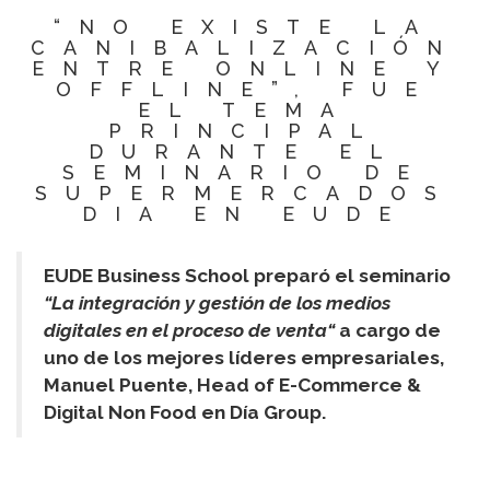
“NO EXISTE LA
CANIBALIZACIÓN
ENTRE ONLINE Y
OFFLINE”, FUE
EL TEMA
PRINCIPAL
DURANTE EL
SEMINARIO DE
SUPERMERCADOS
DIA EN EUDE
EUDE Business School preparó el seminario
“
La integración y gestión de los medios
digitales en el proceso de venta
“
a cargo de
uno de los mejores líderes empresariales,
Manuel Puente, Head of E-Commerce &
Digital Non Food en Día Group.