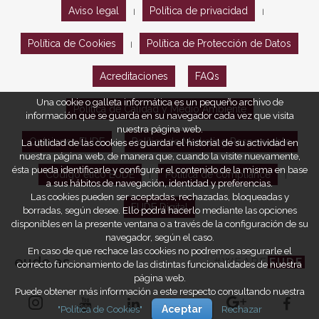
Aviso legal
Política de privacidad
|
|
Política de Cookies
Política de Protección de Datos
|
Acreditaciones
FAQs
Una cookie o galleta informática es un pequeño archivo de
Política de Calidad y Medio Ambiente
información que se guarda en su navegador cada vez que visita
nuestra página web.
Opiniones EUDE
Política de Marketing Responsable
La utilidad de las cookies es guardar el historial de su actividad en
nuestra página web, de manera que, cuando la visite nuevamente,
ésta pueda identificarle y configurar el contenido de la misma en base
Código ético EUDE
Política de compliance
|
|
a sus hábitos de navegación, identidad y preferencias.
Las cookies pueden ser aceptadas, rechazadas, bloqueadas y
EUDE Digital
borradas, según desee. Ello podrá hacerlo mediante las opciones
disponibles en la presente ventana o a través de la configuración de su
navegador, según el caso.
En caso de que rechace las cookies no podremos asegurarle el
eude.es
#WEARE
EUDE
correcto funcionamiento de las distintas funcionalidades de nuestra
página web.
Puede obtener más información a este respecto consultando nuestra
"Política de Cookies"
Aceptar
Rechazar