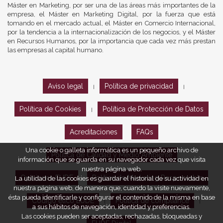
Máster en Marketing, por ser una de las áreas más importantes de la
empresa, el Máster en Marketing Digital, por la fuerza que está
tomando en el mercado actual, el Máster en Comercio Internacional,
por la tendencia a la internacionalización de los negocios, y el Máster
en Recursos Humanos, por la importancia que cada vez más prestan
las empresas al capital humano.
Aviso legal
Política de privacidad
|
|
Política de Cookies
Política de Protección de Datos
|
Acreditaciones
FAQs
Una cookie o galleta informática es un pequeño archivo de
Política de Calidad y Medio Ambiente
información que se guarda en su navegador cada vez que visita
nuestra página web.
Opiniones EUDE
Política de Marketing Responsable
La utilidad de las cookies es guardar el historial de su actividad en
nuestra página web, de manera que, cuando la visite nuevamente,
ésta pueda identificarle y configurar el contenido de la misma en base
Código ético EUDE
Política de compliance
|
|
a sus hábitos de navegación, identidad y preferencias.
Las cookies pueden ser aceptadas, rechazadas, bloqueadas y