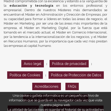
Madrid comprometida con la excelencia y estando a la vanguardia de
la
educación y tecnología
en los entornos profesional y
empresarial. Dentro de nuestros Másteres más demandados se
encuentran el Máster en Administración y Dirección de Empresas, por
su capacidad para formar a líderes en todas las áreas de negocio, el
Máster en Marketing, por ser una de las áreas más importantes de la
empresa, el Máster en Marketing Digital, por la fuerza que está
tomando en el mercado actual, el Máster en Comercio Internacional,
por la tendencia a la internacionalización de los negocios, y el Máster
en Recursos Humanos, por la importancia que cada vez más prestan
las empresas al capital humano.
Aviso legal
Política de privacidad
|
|
Política de Cookies
Política de Protección de Datos
|
Acreditaciones
FAQs
Una cookie o galleta informática es un pequeño archivo de
Política de Calidad y Medio Ambiente
información que se guarda en su navegador cada vez que visita
nuestra página web.
Opiniones EUDE
Política de Marketing Responsable
La utilidad de las cookies es guardar el historial de su actividad en