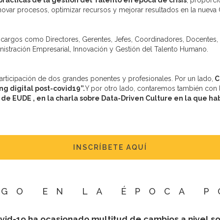
rácticas de la gestión del Talento en época de crisis
, proporc
ovar procesos, optimizar recursos y mejorar resultados en la nueva Cu
s cargos como Directores, Gerentes, Jefes, Coordinadores, Docentes, 
stración Empresarial, Innovación y Gestión del Talento Humano.
articipación de dos grandes ponentes y profesionales. Por un lado,
C
g digital post-covid19”.
Y por otro lado, contaremos también con 
r de EUDE , en la charla sobre Data-Driven Culture en la que
INSCRÍBETE AQUÍ
ZGO EN LA ÉPOCA P
ovid-19 ha ocasionado multitud de cambios a nivel s