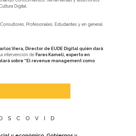
ionando conocimientos, herramientas y testimonios
ltura Digital.
Consultores, Profesionales, Estudiantes y en general
arlos Viera, Director de EUDE Digital quién dará
la intervención de
Fares Kameli, experto en
 hablará sobre “El revenue management como
OSCOVID
ocial y económico. Gobiernos y