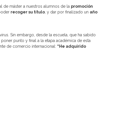
al de máster a nuestros alumnos de la
promoción
 poder
recoger su título
, y dar por finalizado un
año
avirus. Sin embargo, desde la escuela, que ha sabido
 poner punto y final a la etapa académica de esta
ante de comercio internacional:
“He adquirido