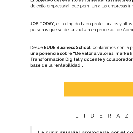
El objetivo del evento es fomentar las mejores p
de éxito empresarial, que permitan a las empresas inn
JOB TODAY,
está dirigido hacia profesionales y alto
personas que se desenvuelvan en procesos de Admini
Desde
EUDE Business School
, contaremos con la p
una ponencia sobre “De valor a valores, marketin
Transformación Digital y docente y colaborado
base de la rentabilidad”.
LIDERA
La crisis mundial provocada por el c