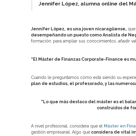
Jennifer López, alumna online del M
Jennifer López,
es una joven nicaragüense,
que 
desempeñando un puesto como Analista de Negoci
formación, para ampliar sus conocimientos, añadir val
“El Máster de Finanzas Corporate-Finance es muy
Cuando le preguntamos cómo está siendo su experien
plan de estudios, el profesorado, y las numeros
“Lo que más destaco del máster es el balance
construidos de fo
A nivel profesional, considera que el
Máster en Fin
gestión empresarial. Algo que
considera de vital i