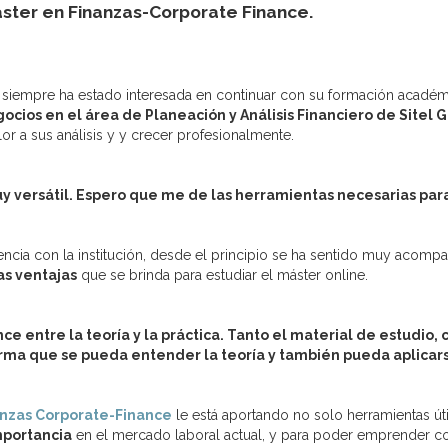
áster en Finanzas-Corporate Finance.
siempre ha estado interesada en continuar con su formación académi
os en el área de Planeación y Análisis Financiero de Sitel G
or a sus análisis y y crecer profesionalmente.
 versátil. Espero que me de las herramientas necesarias para 
cia con la institución, desde el principio se ha sentido muy acomp
as ventajas
que se brinda para estudiar el máster online.
 entre la teoría y la práctica. Tanto el material de estudio, 
rma que se pueda entender la teoría y también pueda aplicarse
anzas Corporate-Finance
le está aportando no solo herramientas útil
mportancia
en el mercado laboral actual, y para poder emprender co