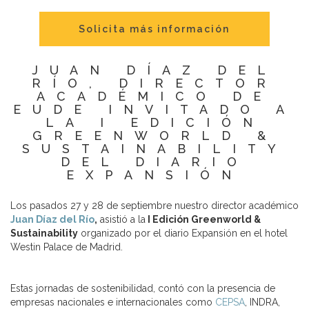
Solicita más información
JUAN DÍAZ DEL
RÍO, DIRECTOR
ACADÉMICO DE
EUDE INVITADO A
LA I EDICIÓN
GREENWORLD &
SUSTAINABILITY
DEL DIARIO
EXPANSIÓN
Los pasados 27 y 28 de septiembre nuestro director académico
Juan Díaz del Río
,
asistió a la
I Edición Greenworld &
Sustainability
organizado por el diario Expansión en el hotel
Westin Palace de Madrid.
Estas jornadas de sostenibilidad, contó con la presencia de
empresas nacionales e internacionales como
CEPSA
, INDRA,