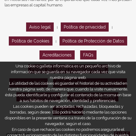
las empresas al capital humano.
Aviso legal
Política de privacidad
|
|
Política de Cookies
Política de Protección de Datos
|
Acreditaciones
FAQs
Una cookie o galleta informática es un pequeño archivo de
Política de Calidad y Medio Ambiente
información que se guarda en su navegador cada vez que visita
nuestra página web.
Opiniones EUDE
Política de Marketing Responsable
La utilidad de las cookies es guardar el historial de su actividad en
nuestra página web, de manera que, cuando la visite nuevamente,
ésta pueda identificarle y configurar el contenido de la misma en base
Código ético EUDE
Política de compliance
|
|
a sus hábitos de navegación, identidad y preferencias.
Las cookies pueden ser aceptadas, rechazadas, bloqueadas y
EUDE Digital
borradas, según desee. Ello podrá hacerlo mediante las opciones
disponibles en la presente ventana o a través de la configuración de su
navegador, según el caso.
En caso de que rechace las cookies no podremos asegurarle el
eude.es
#WEARE
EUDE
correcto funcionamiento de las distintas funcionalidades de nuestra