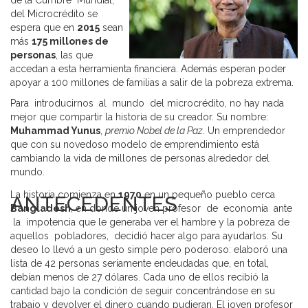
de la Cumbre Mundial,
del Microcrédito se
espera que en
2015
sean
más
175 millones de
personas
, las que
accedan a esta herramienta financiera. Además esperan poder
apoyar a 100 millones de familias a salir de la pobreza extrema.
Para introducirnos al mundo del microcrédito, no hay nada
mejor que compartir la historia de su creador. Su nombre:
Muhammad Yunus
,
premio Nobel de la Paz
. Un emprendedor
que con su novedoso modelo de emprendimiento está
cambiando la vida de millones de personas alrededor del
mundo.
La historia comienza en
1970
en un pequeño pueblo cerca
ANTECEDENTES
Bangladesh
, en donde un joven profesor de economía ante
la impotencia que le generaba ver el hambre y la pobreza de
aquellos pobladores, decidió hacer algo para ayudarlos. Su
deseo lo llevó a un gesto simple pero poderoso: elaboró una
lista de 42 personas seriamente endeudadas que, en total,
debían menos de 27 dólares. Cada uno de ellos recibió la
cantidad bajo la condición de seguir concentrándose en su
trabajo y devolver el dinero cuando pudieran. El joven profesor