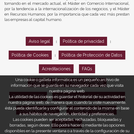
tomando en el mercado actual, el Máster en Comercio Internacional,
por la tendencia a la internacionalización de los negocios, y el Máster
en Recursos Humanos, por la importancia que cada vez más prestan
las empresas al capital humano.
Aviso legal
Política de privacidad
|
|
Política de Cookies
Política de Protección de Datos
|
Acreditaciones
FAQs
Una cookie o galleta informática es un pequeño archivo de
Política de Calidad y Medio Ambiente
información que se guarda en su navegador cada vez que visita
nuestra página web.
Opiniones EUDE
Política de Marketing Responsable
La utilidad de las cookies es guardar el historial de su actividad en
nuestra página web, de manera que, cuando la visite nuevamente,
ésta pueda identificarle y configurar el contenido de la misma en base
Código ético EUDE
Política de compliance
|
|
a sus hábitos de navegación, identidad y preferencias.
Las cookies pueden ser aceptadas, rechazadas, bloqueadas y
EUDE Digital
borradas, según desee. Ello podrá hacerlo mediante las opciones
disponibles en la presente ventana o a través de la configuración de su