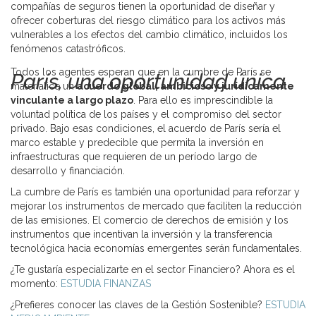
compañías de seguros tienen la oportunidad de diseñar y
ofrecer coberturas del riesgo climático para los activos más
vulnerables a los efectos del cambio climático, incluidos los
fenómenos catastróficos.
Todos los agentes esperan que en la cumbre de París se
París, una oportunidad única
materialice un
acuerdo global, ambicioso y jurídicamente
vinculante a largo plazo
. Para ello es imprescindible la
voluntad política de los países y el compromiso del sector
privado. Bajo esas condiciones, el acuerdo de París sería el
marco estable y predecible que permita la inversión en
infraestructuras que requieren de un período largo de
desarrollo y financiación.
La cumbre de París es también una oportunidad para reforzar y
mejorar los instrumentos de mercado que faciliten la reducción
de las emisiones. El comercio de derechos de emisión y los
instrumentos que incentivan la inversión y la transferencia
tecnológica hacia economías emergentes serán fundamentales.
¿Te gustaría especializarte en el sector Financiero? Ahora es el
momento:
ESTUDIA FINANZAS
¿Prefieres conocer las claves de la Gestión Sostenible?
ESTUDIA