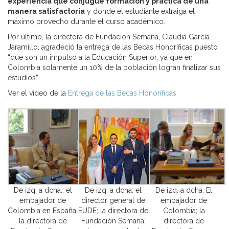
experiencia que conjugue formación y práctica de una
manera satisfactoria
y donde el estudiante extraiga el
máximo provecho durante el curso académico.
Por último, la directora de Fundación Semana, Claudia García
Jaramillo, agradeció la entrega de las Becas Honoríficas puesto
“que son un impulso a la Educación Superior, ya que en
Colombia solamente un 10% de la población logran finalizar sus
estudios”.
Ver el vídeo de la
Entrega de las Becas Honoríficas
De izq. a dcha.: el
De izq. a dcha: el
De izq. a dcha: El
embajador de
director general de
embajador de
Colombia en España;
EUDE; la directora de
Colombia; la
la directora de
Fundación Semana;
directora de