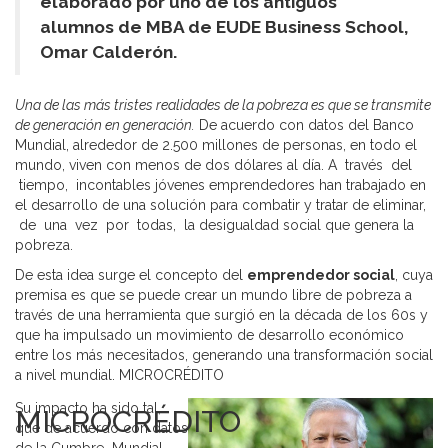
elaborado por uno de los antiguos
alumnos de MBA de EUDE Business School,
Omar Calderón.
Una de las más tristes realidades de la pobreza es que se transmite
de generación en generación.
De acuerdo con datos del Banco
Mundial, alrededor de 2.500 millones de personas, en todo el
mundo, viven con menos de dos dólares al día. A través del
tiempo, incontables jóvenes emprendedores han trabajado en
el desarrollo de una solución para combatir y tratar de eliminar,
de una vez por todas, la desigualdad social que genera la
pobreza.
De esta idea surge el concepto del
emprendedor social
, cuya
premisa es que se puede crear un mundo libre de pobreza a
través de una herramienta que surgió en la década de los 60s y
que ha impulsado un movimiento de desarrollo económico
entre los más necesitados, generando una transformación social
a nivel mundial. MICROCRÉDITO
Su impacto ha sido tal,
MICROCRÉDITO
que de acuerdo con datos