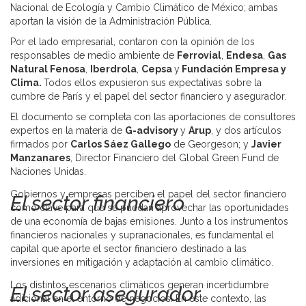
Nacional de Ecología y Cambio Climático de México; ambas
aportan la visión de la Administración Pública.
Por el lado empresarial, contaron con la opinión de los
responsables de medio ambiente de
Ferrovial
,
Endesa
,
Gas
Natural Fenosa
,
Iberdrola
,
Cepsa
y
Fundación Empresa y
Clima.
Todos ellos expusieron sus expectativas sobre la
cumbre de París y el papel del sector financiero y asegurador.
El documento se completa con las aportaciones de consultores
expertos en la materia de
G-advisory
y
Arup
, y dos artículos
firmados por
Carlos Sáez Gallego
de Georgeson; y
Javier
Manzanares
, Director Financiero del Global Green Fund de
Naciones Unidas.
Gobiernos y empresas perciben el papel del sector financiero
El sector financiero
como clave para que se puedan aprovechar las oportunidades
de una economía de bajas emisiones. Junto a los instrumentos
financieros nacionales y supranacionales, es fundamental el
capital que aporte el sector financiero destinado a las
inversiones en mitigación y adaptación al cambio climático.
Los distintos escenarios climáticos generan incertidumbre
El sector asegurador
adicional en el entorno de negocios. En este contexto, las