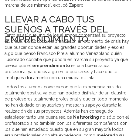
marcha de los mismos”, explicó Zapero.
LLEVAR A CABO TUS
SUEÑOS A TRAVÉS DEL
Tanto es así que uno de los alumnos comenzará su proyecto
EMPRENDIMIENTO
en breve. Como todo emprendedor, en momento de crisis hay
que buscar donde están las grandes oportunidades y eso es
algo que pensó Francisco Pirela, alumno Venezolano quién
ilusionado contaba que pondrá en marcha su proyecto ya que
piensa que el
emprendimiento
es una buena salida
profesional ya que es algo en lo que crees y hace que te
impliques diariamente con una mirada distinta.
Todos los alumnos coincidieron que la experiencia ha sido
totalmente positiva ya que han podido disfrutar de un claustro
de profesores totalmente profesional y que en todo momento
no han dudado en ayudarles y mostrar su apoyo durante la
realización de sus proyectos. Además han conseguido
establecer tanto una buena red de
Networking
no sólo con el
profesorado sino también con los diferentes compañeros con
los que han estudiado puesto que en su gran mayoría todos
eran profesionales con alta experiencia; como
mejorado su