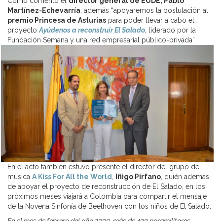
Como comentó el
director general de EUDE, Pablo
Martínez-Echevarría
, además “apoyaremos la postulación al
premio Princesa de Asturias
para poder llevar a cabo el
proyecto
Ayúdenos a reconstruir El Salado
, liderado por la
Fundación Semana y una red empresarial público-privada”.
En el acto también estuvo presente el director del grupo de
música
A Kiss For All the World
,
Iñigo Pirfano
, quién además
de apoyar el proyecto de reconstrucción de El Salado, en los
próximos meses viajará a Colombia para compartir el mensaje
de la Novena Sinfonía de Beethoven con los niños de El Salado.