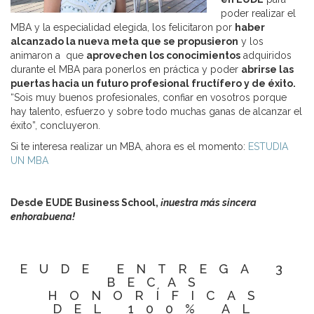
poder realizar el
MBA y la especialidad elegida, los felicitaron por
haber
alcanzado la nueva meta que se propusieron
y los
animaron a que
aprovechen los conocimientos
adquiridos
durante el MBA para ponerlos en práctica y poder
abrirse las
puertas hacia un futuro profesional fructífero y de éxito.
“Sois muy buenos profesionales, confiar en vosotros porque
hay talento, esfuerzo y sobre todo muchas ganas de alcanzar el
éxito”, concluyeron.
Si te interesa realizar un MBA, ahora es el momento:
ESTUDIA
UN MBA
Desde EUDE Business School,
¡nuestra más sincera
enhorabuena!
EUDE ENTREGA 3
BECAS
HONORÍFICAS
DEL 100% AL