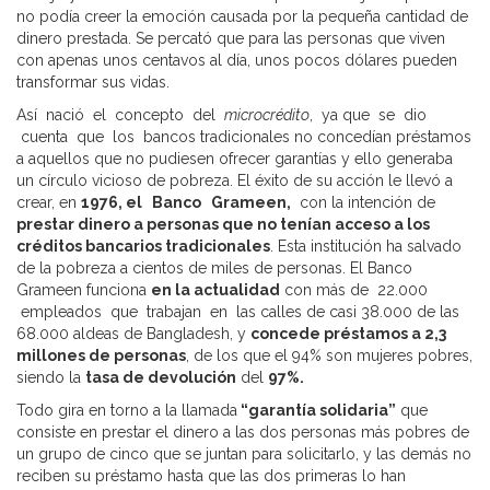
no podía creer la emoción causada por la pequeña cantidad de
dinero prestada. Se percató que para las personas que viven
con apenas unos centavos al día, unos pocos dólares pueden
transformar sus vidas.
Así nació el concepto del
microcrédito
, ya que se dio
cuenta que los bancos tradicionales no concedían préstamos
a aquellos que no pudiesen ofrecer garantías y ello generaba
un círculo vicioso de pobreza. El éxito de su acción le llevó a
crear, en
1976, el Banco Grameen,
con la intención de
prestar dinero a personas que no tenían acceso a los
créditos bancarios tradicionales
. Esta institución ha salvado
de la pobreza a cientos de miles de personas. El Banco
Grameen funciona
en la actualidad
con más de 22.000
empleados que trabajan en las calles de casi 38.000 de las
68.000 aldeas de Bangladesh, y
concede préstamos a 2,3
millones de personas
, de los que el 94% son mujeres pobres,
siendo la
tasa de devolución
del
97%.
Todo gira en torno a la llamada
“garantía solidaria”
que
consiste en prestar el dinero a las dos personas más pobres de
un grupo de cinco que se juntan para solicitarlo, y las demás no
reciben su préstamo hasta que las dos primeras lo han