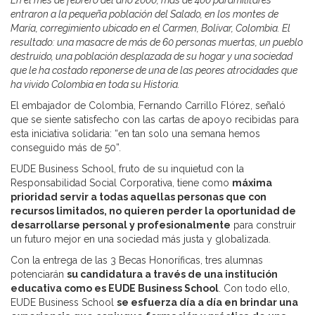
En el mes de febrero del año 2000, más de 400 paramilitares
entraron a la pequeña población del Salado, en los montes de
María, corregimiento ubicado en el Carmen, Bolívar, Colombia. El
resultado: una masacre de más de 60 personas muertas, un pueblo
destruido, una población desplazada de su hogar y una sociedad
que le ha costado reponerse de una de las peores atrocidades que
ha vivido Colombia en toda su Historia.
El embajador de Colombia, Fernando Carrillo Flórez, señaló
que se siente satisfecho con las cartas de apoyo recibidas para
esta iniciativa solidaria: “en tan solo una semana hemos
conseguido más de 50”.
EUDE Business School, fruto de su inquietud con la
Responsabilidad Social Corporativa, tiene como
máxima
prioridad servir a todas aquellas personas que con
recursos limitados, no quieren perder la oportunidad de
desarrollarse personal y profesionalmente
para construir
un futuro mejor en una sociedad más justa y globalizada.
Con la entrega de las 3 Becas Honoríficas, tres alumnas
potenciarán
su candidatura a través de una institución
educativa como es EUDE Business School
. Con todo ello,
EUDE Business School
se esfuerza día a día en brindar una