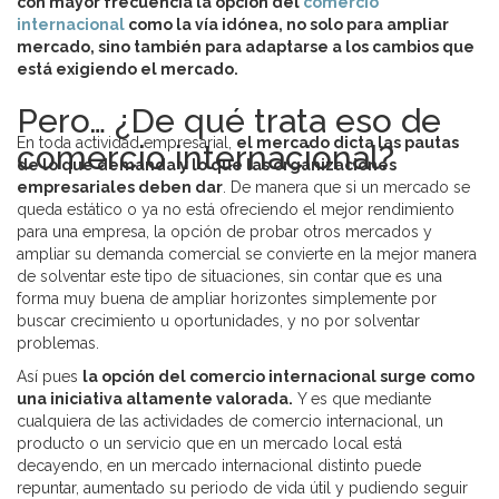
con mayor frecuencia la opción del
comercio
internacional
como la vía idónea, no solo para ampliar
mercado, sino también para adaptarse a los cambios que
está exigiendo el mercado.
Pero… ¿De qué trata eso de
En toda actividad empresarial,
el mercado dicta las pautas
comercio internacional?
de lo que demanda y lo que las organizaciones
empresariales deben dar
. De manera que si un mercado se
queda estático o ya no está ofreciendo el mejor rendimiento
para una empresa, la opción de probar otros mercados y
ampliar su demanda comercial se convierte en la mejor manera
de solventar este tipo de situaciones, sin contar que es una
forma muy buena de ampliar horizontes simplemente por
buscar crecimiento u oportunidades, y no por solventar
problemas.
Así pues
la opción del comercio internacional surge como
una iniciativa altamente valorada.
Y es que mediante
cualquiera de las actividades de comercio internacional, un
producto o un servicio que en un mercado local está
decayendo, en un mercado internacional distinto puede
repuntar, aumentado su periodo de vida útil y pudiendo seguir