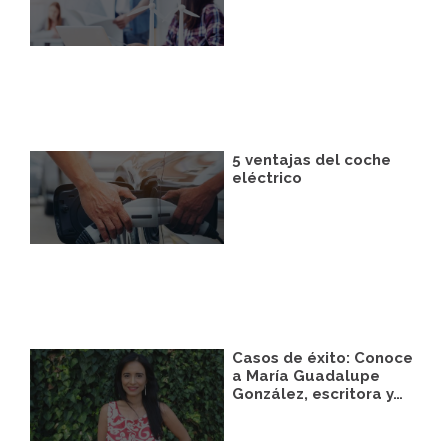
Legitimación:
Únicamente trataremos sus
datos con su consentimiento previo, que
podrá facilitarnos mediante la casilla
correspondiente establecida al efecto.
Destinatarios:
Con carácter general, sólo el
personal de nuestra entidad que esté
debidamente autorizado podrá tener
conocimiento de la información que le
pedimos.
5 ventajas del coche
Derechos:
Tiene derecho a saber qué
eléctrico
información tenemos sobre usted, corregirla
y eliminarla, tal y como se explica en la
información adicional disponible en nuestra
página web.
Información adicional:
Más información
en el apartado “SUS DATOS SEGUROS” de
nuestra página web.
Casos de éxito: Conoce
a María Guadalupe
González, escritora y…