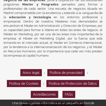
negocio de las empresas
, pone a disposición de sus estudiantes
programas
Máster y Posgrados
pensados para formar a
profesionales de cada sector. Una escuela de negocios situada en
Madrid comprometida con la excelencia y estando a la vanguardia de
la
educación y tecnología
en los entornos profesional y
empresarial. Dentro de nuestros Másteres más demandados se
encuentran el Máster en Administración y Dirección de Empresas, por
su capacidad para formar a líderes en todas las áreas de negocio, el
Máster en Marketing, por ser una de las áreas más importantes de la
empresa, el Máster en Marketing Digital, por la fuerza que está
tomando en el mercado actual, el Máster en Comercio Internacional,
por la tendencia a la internacionalización de los negocios, y el Máster
en Recursos Humanos, por la importancia que cada vez más prestan
las empresas al capital humano.
Aviso legal
Política de privacidad
|
|
Política de Cookies
Política de Protección de Datos
|
Acreditaciones
FAQs
Una cookie o galleta informática es un pequeño archivo de
Política de Calidad y Medio Ambiente