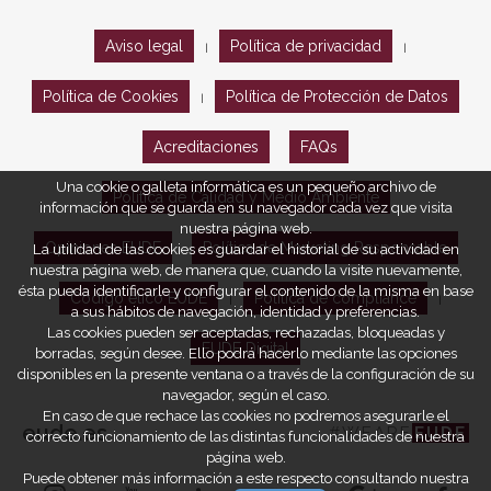
Aviso legal
Política de privacidad
|
|
Política de Cookies
Política de Protección de Datos
|
Acreditaciones
FAQs
Una cookie o galleta informática es un pequeño archivo de
Política de Calidad y Medio Ambiente
información que se guarda en su navegador cada vez que visita
nuestra página web.
Opiniones EUDE
Política de Marketing Responsable
La utilidad de las cookies es guardar el historial de su actividad en
nuestra página web, de manera que, cuando la visite nuevamente,
ésta pueda identificarle y configurar el contenido de la misma en base
Código ético EUDE
Política de compliance
|
|
a sus hábitos de navegación, identidad y preferencias.
Las cookies pueden ser aceptadas, rechazadas, bloqueadas y
EUDE Digital
borradas, según desee. Ello podrá hacerlo mediante las opciones
disponibles en la presente ventana o a través de la configuración de su
navegador, según el caso.
En caso de que rechace las cookies no podremos asegurarle el
eude.es
#WEARE
EUDE
correcto funcionamiento de las distintas funcionalidades de nuestra
página web.
Puede obtener más información a este respecto consultando nuestra