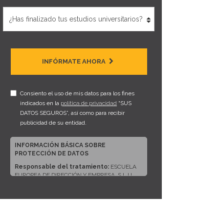
INFÓRMATE AHORA
Consiento el uso de mis datos para los fines
indicados en la
política de privacidad
“SUS
DATOS SEGUROS”, así como para recibir
publicidad de su entidad.
INFORMACIÓN BÁSICA SOBRE
PROTECCIÓN DE DATOS
Responsable del tratamiento:
ESCUELA
EUROPEA DE DIRECCIÓN Y EMPRESA, S.L.U.
Dirección del responsable:
CALLE ARTURO
SORIA, 245, CP 28033, MADRID (Madrid)
Finalidad:
Sus datos serán usados para poder
atender sus solicitudes y prestarle nuestros