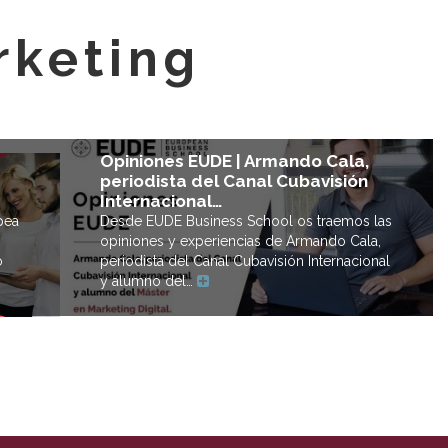
rketing
Opiniones EUDE | Armando Cala,
periodista del Canal Cubavisión
Internacional…
pea
Desde EUDE Business School os traemos las
opiniones y experiencias de Armando Cala,
o
periodista del Canal Cubavisión Internacional
y alumno del…