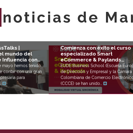
E
noticias de Ma
sTalks |
Comienza con éxito el curso
l mundo del
especializado Smart
 Influencia con…
eCommerce & Paylands…
de mayo hemos tenido
EUDE Business School (Escuela Euro
e contar con una gran
de Dirección y Empresa) y la Cámara
presaria para
Colombiana de Comercio Electrónic
e…
(CCCE) se han unido…