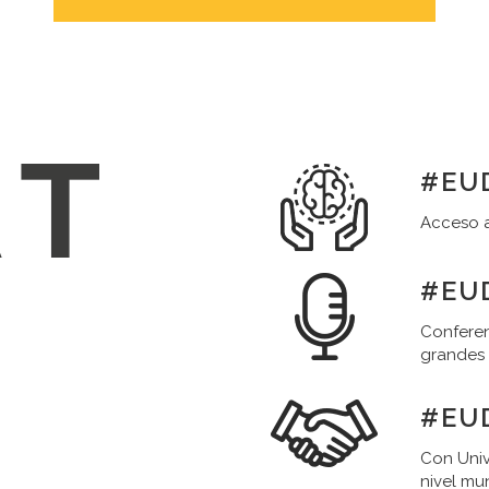
#EUD
Acceso a
#EUD
Conferen
grandes
#EU
Con Univ
nivel mu