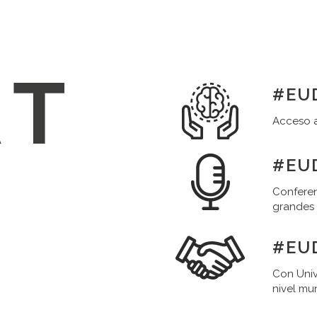
#EUD
Acceso a
#EUD
Conferen
grandes
#EU
Con Univ
nivel mu