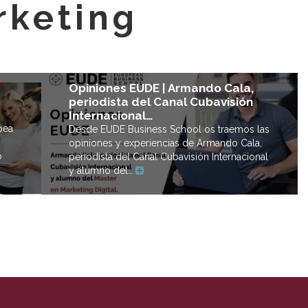
rketing
Opiniones EUDE | Armando Cala,
periodista del Canal Cubavisión
Internacional…
pea
Desde EUDE Business School os traemos las
opiniones y experiencias de Armando Cala,
o
periodista del Canal Cubavisión Internacional
y alumno del…