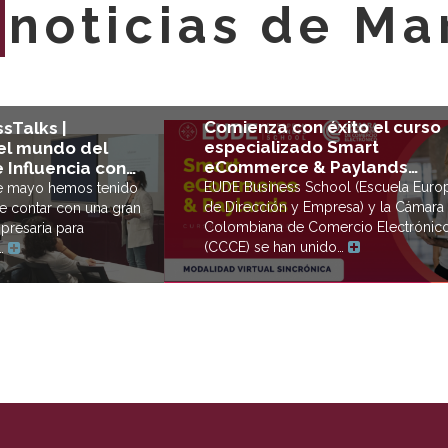
E
noticias de Ma
Comienza con éxito el curso
sTalks |
especializado Smart
l mundo del
eCommerce & Paylands…
 Influencia con…
EUDE Business School (Escuela Euro
de mayo hemos tenido
de Dirección y Empresa) y la Cámara
e contar con una gran
Colombiana de Comercio Electrónic
presaria para
(CCCE) se han unido…
e…