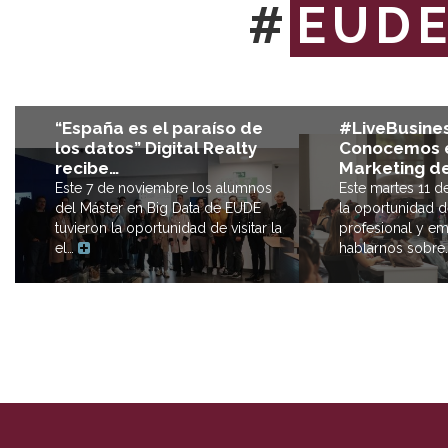
#
EUD
#LiveBusines
“España es el paraíso de
Conocemos e
los datos” Digital Realty
Marketing de
recibe…
Este martes 11 
Este 7 de noviembre los alumnos
la oportunidad d
del Máster en Big Data de EUDE
profesional y em
tuvieron la oportunidad de visitar la
hablarnos sobr
el…