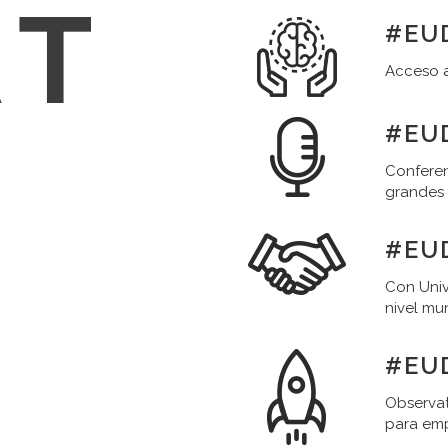
#EUD
Acceso a
#EUD
Conferen
grandes
#EU
Con Univ
nivel mu
#EU
Observat
para em