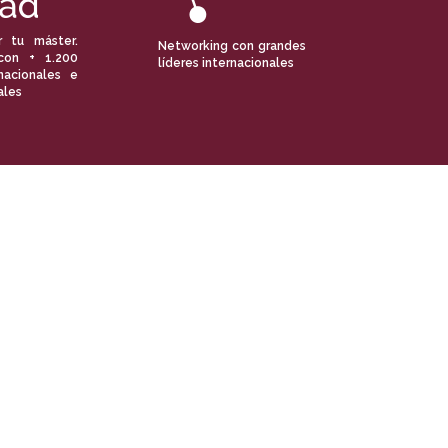
r tu máster.
Networking con grandes
con + 1.200
líderes internacionales
nacionales e
ales