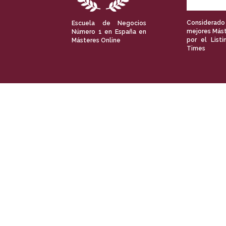
Considerado
Escuela de Negocios
mejores Mást
Número 1 en España en
por el Listi
Másteres Online
Times