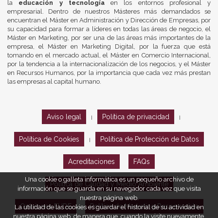
la
educación y tecnología
en los entornos profesional y
empresarial. Dentro de nuestros Másteres más demandados se
encuentran el Máster en Administración y Dirección de Empresas, por
su capacidad para formar a líderes en todas las áreas de negocio, el
Máster en Marketing, por ser una de las áreas más importantes de la
empresa, el Máster en Marketing Digital, por la fuerza que está
tomando en el mercado actual, el Máster en Comercio Internacional,
por la tendencia a la internacionalización de los negocios, y el Máster
en Recursos Humanos, por la importancia que cada vez más prestan
las empresas al capital humano.
Aviso legal
Política de privacidad
|
|
Política de Cookies
Política de Protección de Datos
|
Acreditaciones
FAQs
Una cookie o galleta informática es un pequeño archivo de
Política de Calidad y Medio Ambiente
información que se guarda en su navegador cada vez que visita
nuestra página web.
Opiniones EUDE
Política de Marketing Responsable
La utilidad de las cookies es guardar el historial de su actividad en
nuestra página web, de manera que, cuando la visite nuevamente,