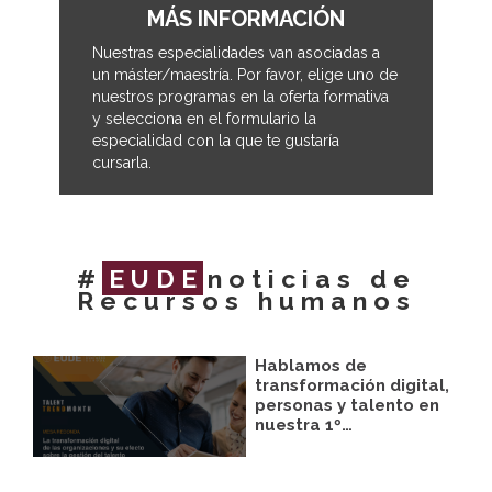
MÁS INFORMACIÓN
Nuestras especialidades van asociadas a
un máster/maestría. Por favor, elige uno de
nuestros programas en la oferta formativa
y selecciona en el formulario la
especialidad con la que te gustaría
cursarla.
#
EUDE
noticias de
Recursos humanos
Hablamos de
transformación digital,
personas y talento en
nuestra 1º…