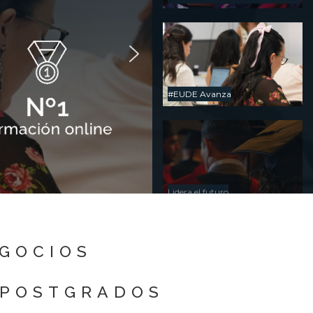
#EUDE Avanza
Lidera el futuro
EGOCIOS
 POSTGRADOS
Másters presenciales