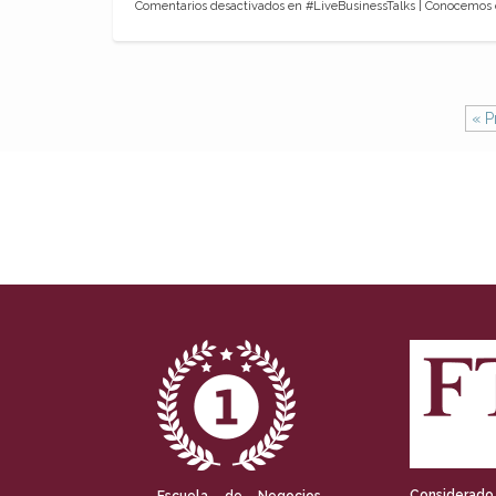
Comentarios desactivados
en #LiveBusinessTalks | Conocemos 
« P
Considerado