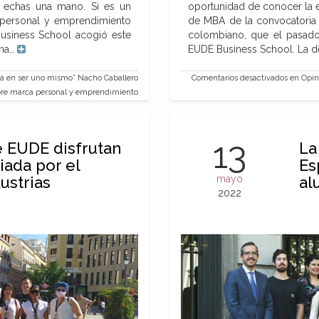
le echas una mano. Si es un
oportunidad de conocer la 
 personal y emprendimiento
de MBA de la convocatori
usiness School acogió este
colombiano, que el pasado
ena…
EUDE Business School. La d
á en ser uno mismo” Nacho Caballero
Comentarios desactivados
en Opin
bre marca personal y emprendimiento
13
 EUDE disfrutan
La
iada por el
Es
ustrias
mayo
al
2022