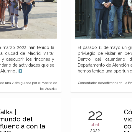
e marzo 2022 han tenido la
El pasado 11 de mayo un g
 ciudad de Madrid, visitar
privilegio de visitar en 
 descubrir los rincones y
Dentro del calendario 
dario de actividades que se
Departamento de Atención 
l Alumno…
hemos tenido una oportunid
e una visita guiada por el Madrid de
Comentarios desactivados
en La Em
los Austrias
22
lks |
Có
mundo del
vi
fluencia con la
abril
co
2022