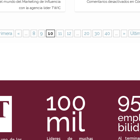
el mundo del Marketing de Influencia
Comentarios desactivados
en Cóm
con la agencia líder TWIC
rimera
«
...
8
9
10
11
12
...
20
30
40
...
»
Últi
Al termina
Líderes de muchas
 uno de los