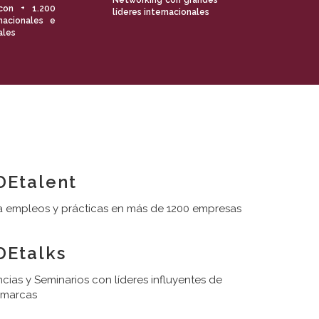
Networking con grandes
con + 1.200
líderes internacionales
nacionales e
ales
Etalent
 empleos y prácticas en más de 1200 empresas
Etalks
cias y Seminarios con líderes influyentes de
 marcas