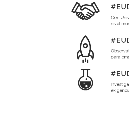
#EU
Con Univ
nivel mu
#EU
Observat
para em
#EU
Investig
exigenci