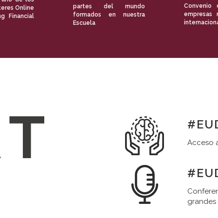
Convenio 
partes del mundo
eres Online
empresas 
formados en nuestra
ng Financial
internacion
Escuela
#EUD
Acceso a
#EUD
Conferen
grandes