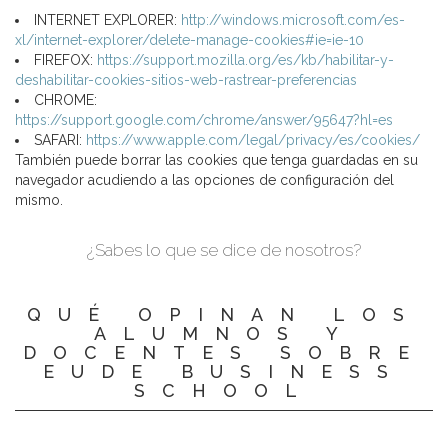
INTERNET EXPLORER:
http://windows.microsoft.com/es-
xl/internet-explorer/delete-manage-cookies#ie=ie-10
FIREFOX:
https://support.mozilla.org/es/kb/habilitar-y-
deshabilitar-cookies-sitios-web-rastrear-preferencias
CHROME:
https://support.google.com/chrome/answer/95647?hl=es
SAFARI:
https://www.apple.com/legal/privacy/es/cookies/
También puede borrar las cookies que tenga guardadas en su
navegador acudiendo a las opciones de configuración del
mismo.
¿Sabes lo que se dice de nosotros?
QUÉ OPINAN LOS
ALUMNOS Y
DOCENTES SOBRE
EUDE BUSINESS
SCHOOL