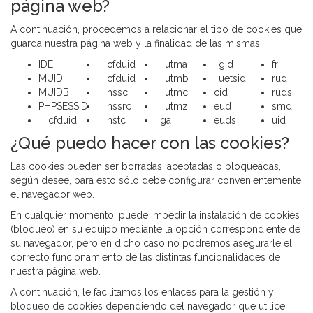
página web?
A continuación, procedemos a relacionar el tipo de cookies que
guarda nuestra página web y la finalidad de las mismas:
IDE
__cfduid
__utma
_gid
fr
MUID
__cfduid
__utmb
_uetsid
rud
MUIDB
__hssc
__utmc
cid
ruds
PHPSESSID
__hssrc
__utmz
eud
smd
__cfduid
__hstc
_ga
euds
uid
¿Qué puedo hacer con las cookies?
Las cookies pueden ser borradas, aceptadas o bloqueadas,
según desee, para esto sólo debe configurar convenientemente
el navegador web.
En cualquier momento, puede impedir la instalación de cookies
(bloqueo) en su equipo mediante la opción correspondiente de
su navegador, pero en dicho caso no podremos asegurarle el
correcto funcionamiento de las distintas funcionalidades de
nuestra página web.
A continuación, le facilitamos los enlaces para la gestión y
bloqueo de cookies dependiendo del navegador que utilice: