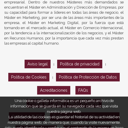
empresarial. Dentro de nuestros Másteres más demandados se
encuentran el Máster en Administración y Dirección de Empresas, por
su capacidad para formar a líderes en todas las áreas de negocio, el
Máster en Marketing, por ser una de las áreas más importantes de la
empresa, el Máster en Marketing Digital, por la fuerza que está
tomando en el mercado actual, el Máster en Comercio Internacional,
por la tendencia a la internacionalización de los negocios, y el Máster
en Recursos Humanos, por la importancia que cada vez más prestan
las empresas al capital humano.
Aviso legal
Política de privacidad
|
|
Política de Cookies
Política de Protección de Datos
|
Acreditaciones
FAQs
Una cookie o galleta informática es un pequeño archivo de
Política de Calidad y Medio Ambiente
información que se guarda en su navegador cada vez que visita
nuestra página web.
Opiniones EUDE
Política de Marketing Responsable
La utilidad de las cookies es guardar el historial de su actividad en
nuestra página web, de manera que, cuando la visite nuevamente,
ésta pueda identificarle y configurar el contenido de la misma en base