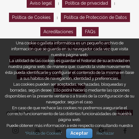
Aviso legal
Política de privacidad
|
|
Política de Cookies
Política de Protección de Datos
|
Acreditaciones
FAQs
Una cookie o galleta informática es un pequeño archivo de
Política de Calidad y Medio Ambiente
información que se guarda en su navegador cada vez que visita
nuestra página web.
Opiniones EUDE
Política de Marketing Responsable
La utilidad de las cookies es guardar el historial de su actividad en
nuestra página web, de manera que, cuando la visite nuevamente,
ésta pueda identificarle y configurar el contenido de la misma en base
Código ético EUDE
Política de compliance
|
|
a sus hábitos de navegación, identidad y preferencias.
Las cookies pueden ser aceptadas, rechazadas, bloqueadas y
EUDE Digital
borradas, según desee. Ello podrá hacerlo mediante las opciones
disponibles en la presente ventana o a través de la configuración de su
navegador, según el caso.
En caso de que rechace las cookies no podremos asegurarle el
eude.es
#WEARE
EUDE
correcto funcionamiento de las distintas funcionalidades de nuestra
página web.
Puede obtener más información a este respecto consultando nuestra
"Política de Cookies"
Aceptar
Rechazar