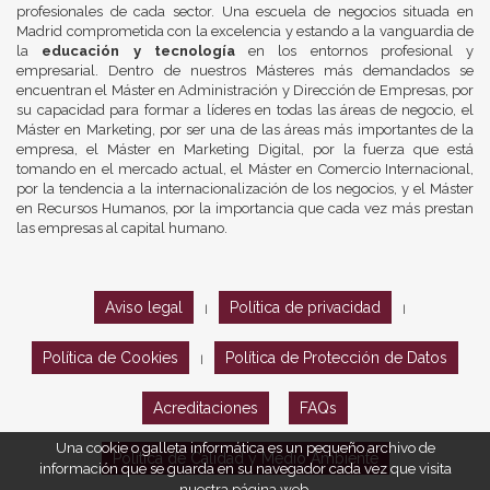
profesionales de cada sector. Una escuela de negocios situada en
Madrid comprometida con la excelencia y estando a la vanguardia de
la
educación y tecnología
en los entornos profesional y
empresarial. Dentro de nuestros Másteres más demandados se
encuentran el Máster en Administración y Dirección de Empresas, por
su capacidad para formar a líderes en todas las áreas de negocio, el
Máster en Marketing, por ser una de las áreas más importantes de la
empresa, el Máster en Marketing Digital, por la fuerza que está
tomando en el mercado actual, el Máster en Comercio Internacional,
por la tendencia a la internacionalización de los negocios, y el Máster
en Recursos Humanos, por la importancia que cada vez más prestan
las empresas al capital humano.
Aviso legal
Política de privacidad
|
|
Política de Cookies
Política de Protección de Datos
|
Acreditaciones
FAQs
Una cookie o galleta informática es un pequeño archivo de
Política de Calidad y Medio Ambiente
información que se guarda en su navegador cada vez que visita
nuestra página web.