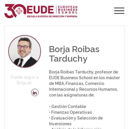
PROFESORADO DE
EUDE
Borja Roibas
Tarduchy
Borja Roibas Tarduchy, profesor de
Puede seguir a
EUDE Business School en los máster
Borja en:
de MBA, Finanzas, Comercio
Internacional y Recursos Humanos,
con las asignaturas de:
• Gestión Contable
• Finanzas Operativas
• Evaluación y Selección de
Inversiones