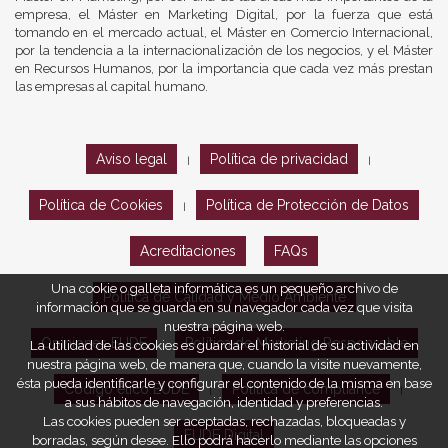
empresa, el Máster en Marketing Digital, por la fuerza que está
tomando en el mercado actual, el Máster en Comercio Internacional,
por la tendencia a la internacionalización de los negocios, y el Máster
en Recursos Humanos, por la importancia que cada vez más prestan
las empresas al capital humano.
Aviso legal
Política de privacidad
|
|
Política de Cookies
Política de Protección de Datos
|
Acreditaciones
FAQs
Una cookie o galleta informática es un pequeño archivo de
Política de Calidad y Medio Ambiente
información que se guarda en su navegador cada vez que visita
nuestra página web.
Opiniones EUDE
Política de Marketing Responsable
La utilidad de las cookies es guardar el historial de su actividad en
nuestra página web, de manera que, cuando la visite nuevamente,
ésta pueda identificarle y configurar el contenido de la misma en base
Código ético EUDE
Política de compliance
|
|
a sus hábitos de navegación, identidad y preferencias.
Las cookies pueden ser aceptadas, rechazadas, bloqueadas y
EUDE Digital
borradas, según desee. Ello podrá hacerlo mediante las opciones