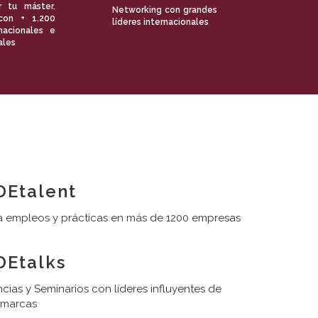
r tu máster.
Networking con grandes
con + 1.200
líderes internacionales
nacionales e
ales
Etalent
 empleos y prácticas en más de 1200 empresas
Etalks
cias y Seminarios con líderes influyentes de
 marcas