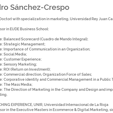
idro Sánchez-Crespo
(Doctor) with specialization in marketing, Universidad Rey Juan Car
sor in EUDE Business School:
: Balanced Scorecard (Cuadro de Mando Integral);
e: Strategic Management;
: Importance of Communication in an Organization;
: Social Media;
: Customer Experience;
: Sensory Marketing;
: ROI (Return on Investment);
: Commercial direction, Organization Force of Sales;
: Corporative identity and Commercial Management in a Public T
: The Mass Media;
: The Direction of Marketing in the Company and Design and impl
ing.
HING EXPERIENCE, UNIR, Universidad Internacional de La Rioja
sor in the Executive Masters in Ecommerce & Digital Marketing, s