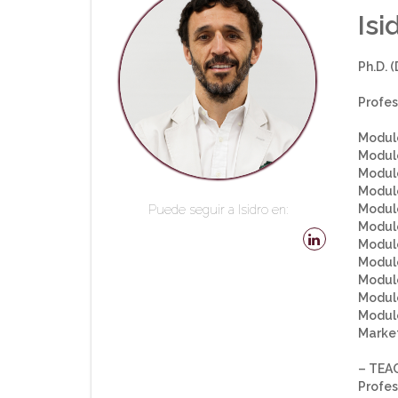
Is
Ph.D. 
Profes
Module
Modul
Module
Module
Module
Puede seguir a Isidro en:
Module
Module
Module
Module
Module
Module
Market
– TEAC
Profes