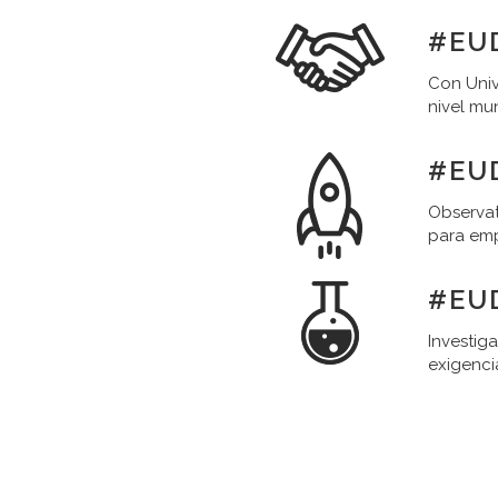
#EU
Con Univ
nivel mu
#EU
Observat
para em
#EU
Investig
exigenci