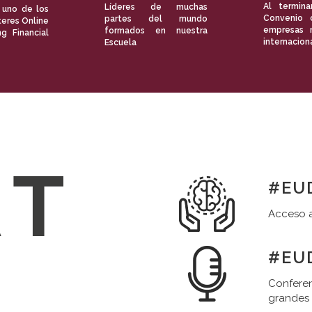
Al termina
Líderes de muchas
 uno de los
Convenio 
partes del mundo
eres Online
empresas 
formados en nuestra
ng Financial
internacion
Escuela
#EUD
Acceso a
#EUD
Conferen
grandes