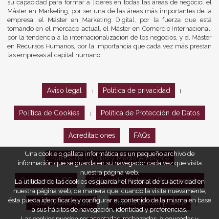
su capacidad para formar a líderes en todas las áreas de negocio, el
Máster en Marketing, por ser una de las áreas más importantes de la
empresa, el Máster en Marketing Digital, por la fuerza que está
tomando en el mercado actual, el Máster en Comercio Internacional,
por la tendencia a la internacionalización de los negocios, y el Máster
en Recursos Humanos, por la importancia que cada vez más prestan
las empresas al capital humano.
Aviso legal
Política de privacidad
|
|
Política de Cookies
Política de Protección de Datos
|
Acreditaciones
FAQs
Una cookie o galleta informática es un pequeño archivo de
Política de Calidad y Medio Ambiente
información que se guarda en su navegador cada vez que visita
nuestra página web.
Opiniones EUDE
Política de Marketing Responsable
La utilidad de las cookies es guardar el historial de su actividad en
nuestra página web, de manera que, cuando la visite nuevamente,
ésta pueda identificarle y configurar el contenido de la misma en base
Código ético EUDE
Política de compliance
|
|
a sus hábitos de navegación, identidad y preferencias.
Las cookies pueden ser aceptadas, rechazadas, bloqueadas y