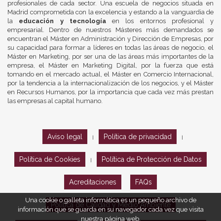
profesionales de cada sector. Una escuela de negocios situada en
Madrid comprometida con la excelencia y estando a la vanguardia de
la
educación y tecnología
en los entornos profesional y
empresarial. Dentro de nuestros Másteres más demandados se
encuentran el Máster en Administración y Dirección de Empresas, por
su capacidad para formar a líderes en todas las áreas de negocio, el
Máster en Marketing, por ser una de las áreas más importantes de la
empresa, el Máster en Marketing Digital, por la fuerza que está
tomando en el mercado actual, el Máster en Comercio Internacional,
por la tendencia a la internacionalización de los negocios, y el Máster
en Recursos Humanos, por la importancia que cada vez más prestan
las empresas al capital humano.
Aviso legal
Política de privacidad
|
|
Política de Cookies
Política de Protección de Datos
|
Acreditaciones
FAQs
Una cookie o galleta informática es un pequeño archivo de
Política de Calidad y Medio Ambiente
información que se guarda en su navegador cada vez que visita
nuestra página web.