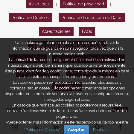
Aviso legal
Política de privacidad
|
|
Política de Cookies
Política de Protección de Datos
|
Acreditaciones
FAQs
Una cookie o galleta informática es un pequeño archivo de
Política de Calidad y Medio Ambiente
información que se guarda en su navegador cada vez que visita
nuestra página web.
Opiniones EUDE
Política de Marketing Responsable
La utilidad de las cookies es guardar el historial de su actividad en
nuestra página web, de manera que, cuando la visite nuevamente,
ésta pueda identificarle y configurar el contenido de la misma en base
Código ético EUDE
Política de compliance
|
|
a sus hábitos de navegación, identidad y preferencias.
Las cookies pueden ser aceptadas, rechazadas, bloqueadas y
EUDE Digital
borradas, según desee. Ello podrá hacerlo mediante las opciones
disponibles en la presente ventana o a través de la configuración de su
navegador, según el caso.
En caso de que rechace las cookies no podremos asegurarle el
eude.es
#WEARE
EUDE
correcto funcionamiento de las distintas funcionalidades de nuestra
página web.
Puede obtener más información a este respecto consultando nuestra
"Política de Cookies"
Aceptar
Rechazar