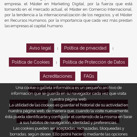
empresa, el Máster en Marketing Digital, por la fuerza que está
tomando en el mercado actual, el Máster en Comercio Internacional,
por la tendencia a la internacionalización de los negocios, y el Máster
en Recursos Humanos, por la importancia que cada vez más prestan
las empresas al capital humano.
Aviso legal
Política de privacidad
|
|
Política de Cookies
Política de Protección de Datos
|
Acreditaciones
FAQs
Una cookie o galleta informática es un pequeño archivo de
Política de Calidad y Medio Ambiente
información que se guarda en su navegador cada vez que visita
nuestra página web.
Opiniones EUDE
Política de Marketing Responsable
La utilidad de las cookies es guardar el historial de su actividad en
nuestra página web, de manera que, cuando la visite nuevamente,
ésta pueda identificarle y configurar el contenido de la misma en base
Código ético EUDE
Política de compliance
|
|
a sus hábitos de navegación, identidad y preferencias.
Las cookies pueden ser aceptadas, rechazadas, bloqueadas y
EUDE Digital
borradas, según desee. Ello podrá hacerlo mediante las opciones