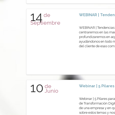
14
de
WEBINAR | Tendenc
Septiembre
WEBINAR | Tendencias t
centraremos en las mac
profundizaremos en aqu
ayudándonos en todo mo
del cliente de esas co
10
de
Webinar | 5 Pilare
Junio
Webinar | 5 Pilares pa
de Transformación Digit
de una empresa y en qué
sobre estos temas y nos