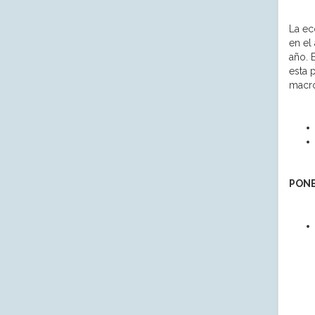
La ec
en el
año. 
esta 
macr
PON