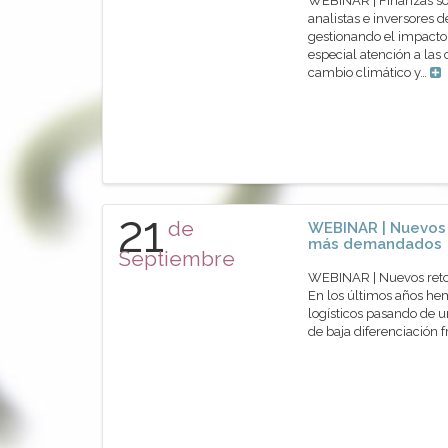
WEBINAR | Finanzas sos
analistas e inversores
gestionando el impacto 
especial atención a las
cambio climático y…
21
de
WEBINAR | Nuevos r
más demandados
Septiembre
WEBINAR | Nuevos retos
En los últimos años he
logísticos pasando de 
de baja diferenciación 