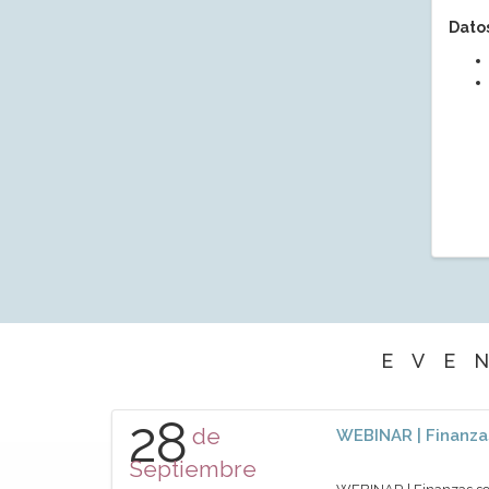
Datos
EVE
28
de
WEBINAR | Finanzas
Septiembre