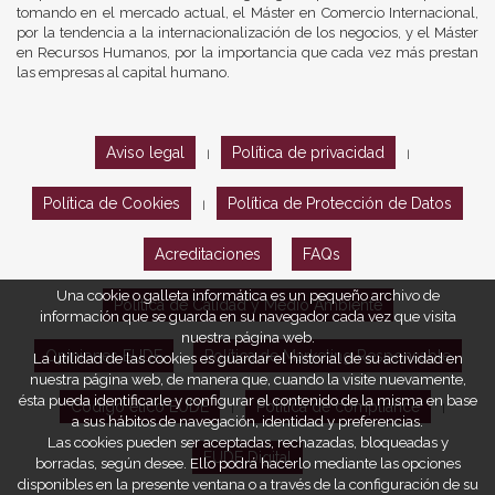
tomando en el mercado actual, el Máster en Comercio Internacional,
por la tendencia a la internacionalización de los negocios, y el Máster
en Recursos Humanos, por la importancia que cada vez más prestan
las empresas al capital humano.
Aviso legal
Política de privacidad
|
|
Política de Cookies
Política de Protección de Datos
|
Acreditaciones
FAQs
Una cookie o galleta informática es un pequeño archivo de
Política de Calidad y Medio Ambiente
información que se guarda en su navegador cada vez que visita
nuestra página web.
Opiniones EUDE
Política de Marketing Responsable
La utilidad de las cookies es guardar el historial de su actividad en
nuestra página web, de manera que, cuando la visite nuevamente,
ésta pueda identificarle y configurar el contenido de la misma en base
Código ético EUDE
Política de compliance
|
|
a sus hábitos de navegación, identidad y preferencias.
Las cookies pueden ser aceptadas, rechazadas, bloqueadas y
EUDE Digital
borradas, según desee. Ello podrá hacerlo mediante las opciones
disponibles en la presente ventana o a través de la configuración de su