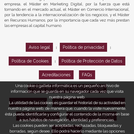
empresa, el Máster en Marketing Digital, por la fuerza que está
tomando en el mercado actual, el Máster en Comercio Internacional,
por la tendencia a la internacionalización de los negocios, y el Máster
en Recursos Humanos, por la importancia que cada vez más prestan
las empresas al capital humano.
Aviso legal
Política de privacidad
|
|
Política de Cookies
Política de Protección de Datos
|
Acreditaciones
FAQs
Una cookie o galleta informática es un pequeño archivo de
Política de Calidad y Medio Ambiente
información que se guarda en su navegador cada vez que visita
nuestra página web.
Opiniones EUDE
Política de Marketing Responsable
La utilidad de las cookies es guardar el historial de su actividad en
nuestra página web, de manera que, cuando la visite nuevamente,
ésta pueda identificarle y configurar el contenido de la misma en base
Código ético EUDE
Política de compliance
|
|
a sus hábitos de navegación, identidad y preferencias.
Las cookies pueden ser aceptadas, rechazadas, bloqueadas y
EUDE Digital
borradas, según desee. Ello podrá hacerlo mediante las opciones