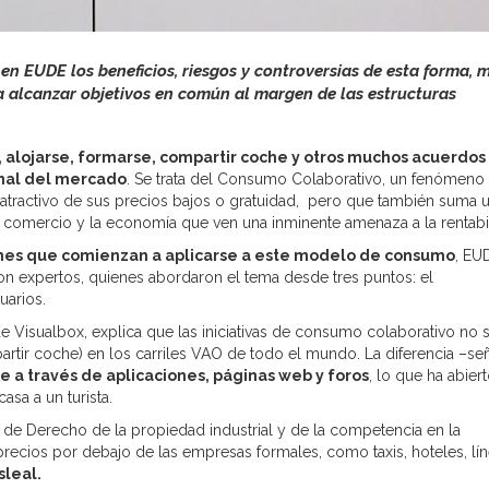
n EUDE los beneficios, riesgos y controversias de esta forma, 
a alcanzar objetivos en común al margen de las estructuras
r, alojarse, formarse, compartir coche y otros muchos acuerdos
onal del mercado
. Se trata del Consumo Colaborativo, un fenómeno
atractivo de sus precios bajos o gratuidad, pero que también suma 
 comercio y la economía que ven una inminente amenaza a la rentabi
iones que comienzan a aplicarse a este modelo de consumo
, EU
n expertos, quienes abordaron el tema desde tres puntos: el
uarios.
 Visualbox, explica que las iniciativas de consumo colaborativo no 
tir coche) en los carriles VAO de todo el mundo. La diferencia –señ
e a través de aplicaciones, páginas web y foros
, lo que ha abier
asa a un turista.
 de Derecho de la propiedad industrial y de la competencia en la
recios por debajo de las empresas formales, como taxis, hoteles, lí
sleal.