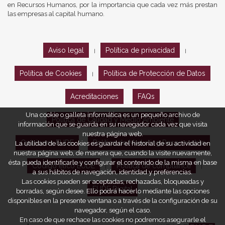
en Recursos Humanos, por la importancia que cada vez más prestan
las empresas al capital humano.
Aviso legal
Política de privacidad
|
|
Política de Cookies
Política de Protección de Datos
|
Acreditaciones
FAQs
Una cookie o galleta informática es un pequeño archivo de
Política de Calidad y Medio Ambiente
información que se guarda en su navegador cada vez que visita
nuestra página web.
Opiniones EUDE
Política de Marketing Responsable
La utilidad de las cookies es guardar el historial de su actividad en
nuestra página web, de manera que, cuando la visite nuevamente,
ésta pueda identificarle y configurar el contenido de la misma en base
Código ético EUDE
Política de compliance
|
|
a sus hábitos de navegación, identidad y preferencias.
Las cookies pueden ser aceptadas, rechazadas, bloqueadas y
EUDE Digital
borradas, según desee. Ello podrá hacerlo mediante las opciones
disponibles en la presente ventana o a través de la configuración de su
navegador, según el caso.
En caso de que rechace las cookies no podremos asegurarle el