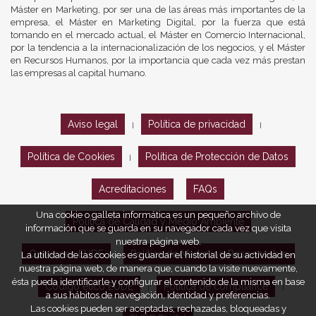
Máster en Marketing, por ser una de las áreas más importantes de la
empresa, el Máster en Marketing Digital, por la fuerza que está
tomando en el mercado actual, el Máster en Comercio Internacional,
por la tendencia a la internacionalización de los negocios, y el Máster
en Recursos Humanos, por la importancia que cada vez más prestan
las empresas al capital humano.
Aviso legal
Política de privacidad
|
|
Política de Cookies
Política de Protección de Datos
|
Acreditaciones
FAQs
Una cookie o galleta informática es un pequeño archivo de
Política de Calidad y Medio Ambiente
información que se guarda en su navegador cada vez que visita
nuestra página web.
Opiniones EUDE
Política de Marketing Responsable
La utilidad de las cookies es guardar el historial de su actividad en
nuestra página web, de manera que, cuando la visite nuevamente,
ésta pueda identificarle y configurar el contenido de la misma en base
Código ético EUDE
Política de compliance
|
|
a sus hábitos de navegación, identidad y preferencias.
Las cookies pueden ser aceptadas, rechazadas, bloqueadas y