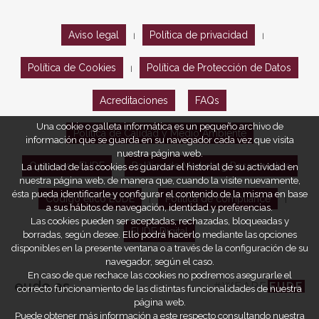
Aviso legal
Política de privacidad
|
|
Política de Cookies
Política de Protección de Datos
|
Acreditaciones
FAQs
Una cookie o galleta informática es un pequeño archivo de
Política de Calidad y Medio Ambiente
información que se guarda en su navegador cada vez que visita
nuestra página web.
Opiniones EUDE
Política de Marketing Responsable
La utilidad de las cookies es guardar el historial de su actividad en
nuestra página web, de manera que, cuando la visite nuevamente,
ésta pueda identificarle y configurar el contenido de la misma en base
Código ético EUDE
Política de compliance
|
|
a sus hábitos de navegación, identidad y preferencias.
Las cookies pueden ser aceptadas, rechazadas, bloqueadas y
EUDE Digital
borradas, según desee. Ello podrá hacerlo mediante las opciones
disponibles en la presente ventana o a través de la configuración de su
navegador, según el caso.
En caso de que rechace las cookies no podremos asegurarle el
eude.es
#WEARE
EUDE
correcto funcionamiento de las distintas funcionalidades de nuestra
página web.
Puede obtener más información a este respecto consultando nuestra