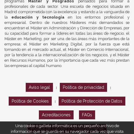
programas
Máster y Posgrados
pensados para formar a
profesionales de cada sector. Una escuela de negocios situada en
Madrid comprometida con la excelencia y estando a la vanguardia de
la
educación y tecnología
en los entornos profesional y
empresarial. Dentro de nuestros Másteres más demandados se
encuentran el Máster en Administración y Dirección de Empresas, por
su capacidad para formar a líderes en todas las áreas de negocio, el
Máster en Marketing, por ser una de las áreas más importantes de la
empresa, el Máster en Marketing Digital, por la fuerza que está
tomando en el mercado actual, el Máster en Comercio Internacional,
por la tendencia a la internacionalización de los negocios, y el Máster
en Recursos Humanos, por la importancia que cada vez más prestan
las empresas al capital humano.
Aviso legal
Política de privacidad
|
|
Política de Cookies
Política de Protección de Datos
|
Acreditaciones
FAQs
Una cookie o galleta informática es un pequeño archivo de
Política de Calidad y Medio Ambiente
información que se guarda en su navegador cada vez que visita