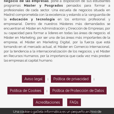
negocio de las empresas
, pone a disposición de sus estudiantes
programas
Máster y Posgrados
pensados para formar a
profesionales de cada sector. Una escuela de negocios situada en
Madrid comprometida con la excelencia y estando a la vanguardia de
la
educación y tecnología
en los entornos profesional y
empresarial. Dentro de nuestros Másteres más demandados se
encuentran el Máster en Administración y Dirección de Empresas, por
su capacidad para formar a líderes en todas las áreas de negocio, el
Máster en Marketing, por ser una de las áreas más importantes de la
empresa, el Máster en Marketing Digital, por la fuerza que está
tomando en el mercado actual, el Máster en Comercio Internacional,
por la tendencia a la internacionalización de los negocios, y el Máster
en Recursos Humanos, por la importancia que cada vez más prestan
las empresas al capital humano.
Aviso legal
Política de privacidad
|
|
Política de Cookies
Política de Protección de Datos
|
Acreditaciones
FAQs
Una cookie o galleta informática es un pequeño archivo de